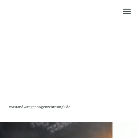
Freie Stellen
Aktuell haben wir eine Stelle in Teilzeit ab sofort zu besetzen.
Wir suchen eine Sozialarbeiter*in/ Erzieher*in oder eine Person mit
vergleichbarer Qualifikation.
Hier geht es zu den Stellenausschreibungen:
Pädagogische Fachkraft
Bitte schickt eure Bewerbung an:
vorstand@regenbogenzentrumgk.de